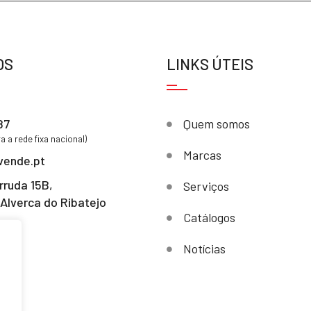
OS
LINKS ÚTEIS
87
Quem somos
 a rede fixa nacional)
Marcas
vende.pt
rruda 15B,
Serviços
Alverca do Ribatejo
Catálogos
Notícias
s