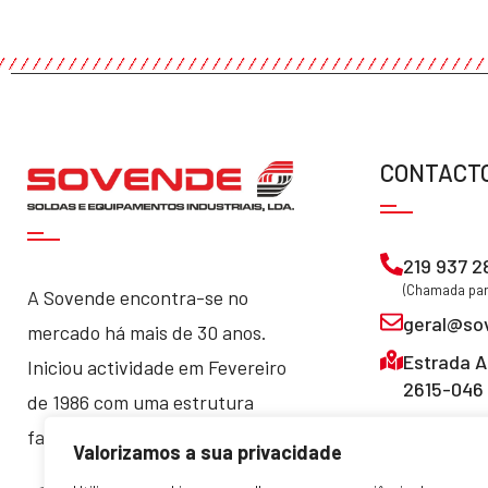
CONTACT
219 937 2
(Chamada para
A Sovende encontra-se no
geral@so
mercado há mais de 30 anos.
Estrada A
Iniciou actividade em Fevereiro
2615-046 
de 1986 com uma estrutura
familiar, que manteve até hoje.
Valorizamos a sua privacidade