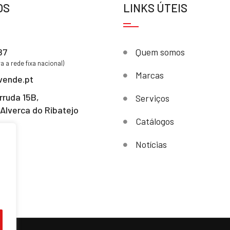
OS
LINKS ÚTEIS
87
Quem somos
 a rede fixa nacional)
Marcas
vende.pt
rruda 15B,
Serviços
Alverca do Ribatejo
Catálogos
Notícias
s