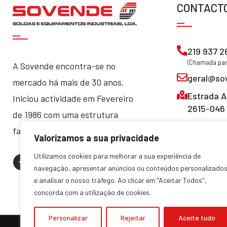
CONTACT
219 937 2
(Chamada para
A Sovende encontra-se no
geral@so
mercado há mais de 30 anos.
Estrada A
Iniciou actividade em Fevereiro
2615-046 
de 1986 com uma estrutura
familiar, que manteve até hoje.
Valorizamos a sua privacidade
Utilizamos cookies para melhorar a sua experiência de
navegação, apresentar anúncios ou conteúdos personalizado
e analisar o nosso tráfego. Ao clicar em "Aceitar Todos",
concorda com a utilização de cookies.
Personalizar
Rejeitar
Aceite tudo