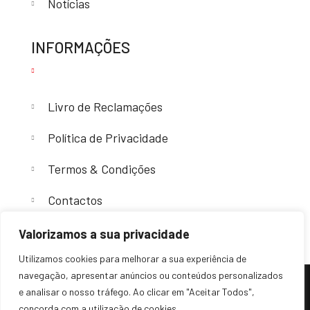
Notícias
INFORMAÇÕES
Livro de Reclamações
Política de Privacidade
Termos & Condições
Contactos
Valorizamos a sua privacidade
Utilizamos cookies para melhorar a sua experiência de
navegação, apresentar anúncios ou conteúdos personalizados
e analisar o nosso tráfego. Ao clicar em "Aceitar Todos",
(c) 2024 – Sovende. Todos os direitos reservados.
concorda com a utilização de cookies.