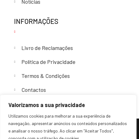
Notícias
INFORMAÇÕES
Livro de Reclamações
Política de Privacidade
Termos & Condições
Contactos
Valorizamos a sua privacidade
Utilizamos cookies para melhorar a sua experiência de
navegação, apresentar anúncios ou conteúdos personalizados
e analisar o nosso tráfego. Ao clicar em "Aceitar Todos",
(c) 2024 – Sovende. Todos os direitos reservados.
concorda com a utilização de cookies.