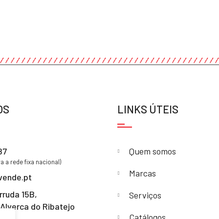
OS
LINKS ÚTEIS
87
Quem somos
 a rede fixa nacional)
Marcas
vende.pt
rruda 15B,
Serviços
Alverca do Ribatejo
Catálogos