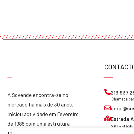
CONTACT
219 937 2
A Sovende encontra-se no
(Chamada para
mercado há mais de 30 anos.
geral@so
Iniciou actividade em Fevereiro
Estrada A
de 1986 com uma estrutura
2615-046 
familiar, que manteve até hoje.