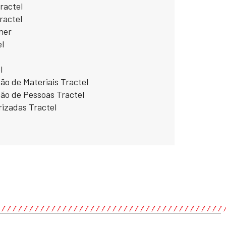
Tractel
Tractel
ner
el
l
ão de Materiais Tractel
ção de Pessoas Tractel
rizadas Tractel