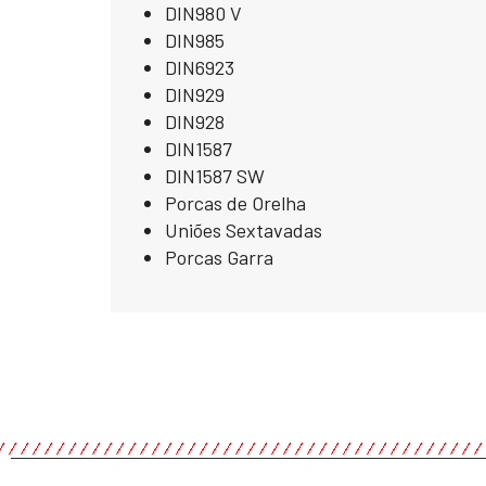
DIN980 V
DIN985
DIN6923
DIN929
DIN928
DIN1587
DIN1587 SW
Porcas de Orelha
Uniões Sextavadas
Porcas Garra