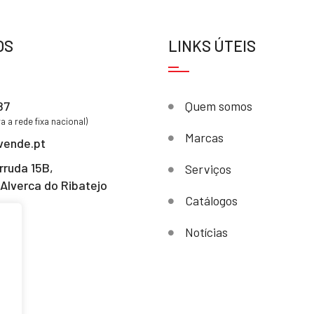
OS
LINKS ÚTEIS
87
Quem somos
 a rede fixa nacional)
Marcas
vende.pt
rruda 15B,
Serviços
Alverca do Ribatejo
Catálogos
Notícias
s