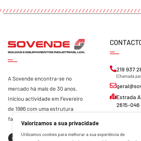
CONTACT
219 937 2
(Chamada para
A Sovende encontra-se no
geral@so
mercado há mais de 30 anos.
Estrada A
Iniciou actividade em Fevereiro
2615-046 
de 1986 com uma estrutura
familiar, que manteve até hoje.
Valorizamos a sua privacidade
Utilizamos cookies para melhorar a sua experiência de