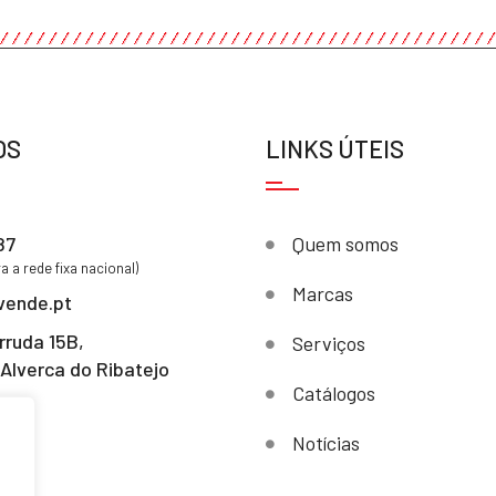
OS
LINKS ÚTEIS
87
Quem somos
 a rede fixa nacional)
Marcas
vende.pt
rruda 15B,
Serviços
Alverca do Ribatejo
Catálogos
Notícias