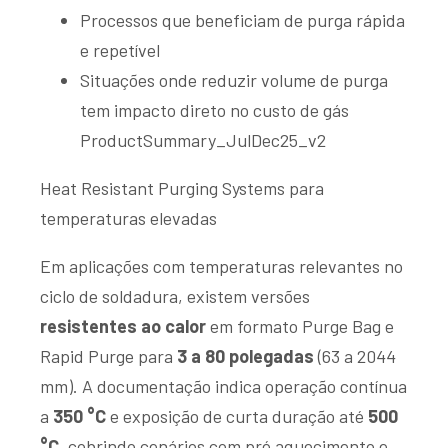
Processos que beneficiam de purga rápida
e repetível
Situações onde reduzir volume de purga
tem impacto direto no custo de gás
ProductSummary_JulDec25_v2
Heat Resistant Purging Systems para
temperaturas elevadas
Em aplicações com temperaturas relevantes no
ciclo de soldadura, existem versões
resistentes ao calor
em formato Purge Bag e
Rapid Purge para
3 a 80 polegadas
(63 a 2044
mm). A documentação indica operação contínua
a
350 °C
e exposição de curta duração até
500
°C
, cobrindo cenários com pré aquecimento e