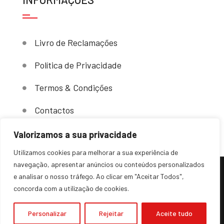
Livro de Reclamações
Política de Privacidade
Termos & Condições
Contactos
Valorizamos a sua privacidade
Utilizamos cookies para melhorar a sua experiência de
navegação, apresentar anúncios ou conteúdos personalizados
e analisar o nosso tráfego. Ao clicar em "Aceitar Todos",
(c) 2024 – Sovende. Todos os direitos reservados.
concorda com a utilização de cookies.
Desenvolvido por
Gestisoft, Lda
Personalizar
Rejeitar
Aceite tudo