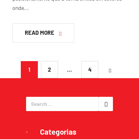
onde…
READ MORE
1
2
…
4
Categorias