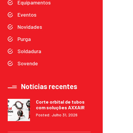
Equipamentos
Eventos
Novidades
Purga
Soldadura
Sovende
Notícias recentes
Corte orbital de tubos
com soluções AXXAIR
Posted: Julho 31, 2026