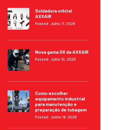
Soldadura orbital
AXXAIR
Posted: Julho 17, 2026
Nova gama OX da AXXAIR
Posted: Julho 10, 2026
Como escolher
equipamento industrial
para manutenção e
preparação de tubagem
Posted: Junho 19, 2026