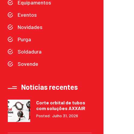
Equipamentos
Eventos
Novidades
Purga
Soldadura
Sovende
Notícias recentes
Corte orbital de tubos
com soluções AXXAIR
Posted: Julho 31, 2026