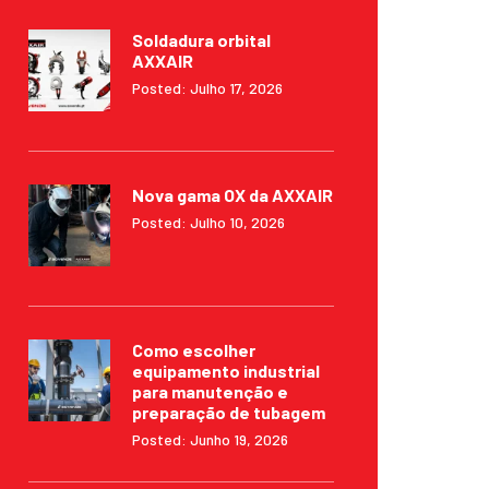
Soldadura orbital
AXXAIR
Posted: Julho 17, 2026
Nova gama OX da AXXAIR
Posted: Julho 10, 2026
Como escolher
equipamento industrial
para manutenção e
preparação de tubagem
Posted: Junho 19, 2026